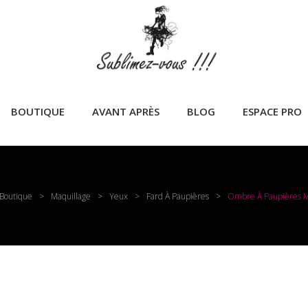
BOUTIQUE
AVANT APRÈS
BLOG
ESPACE PRO
Boutique
>
Maquillage
>
Yeux
>
Fard À Paupières
>
Ombre À Paupières M