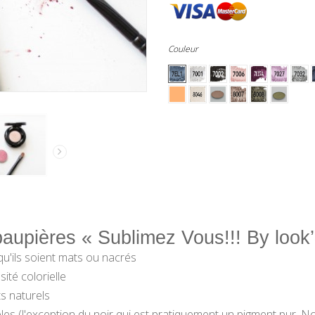
Couleur
aupières « Sublimez Vous!!! By look
u'ils soient mats ou
nacrés
nsité
colorielle
s naturels
bles
(
l'exception du noir qui est pratiquement un pigment
pur. N