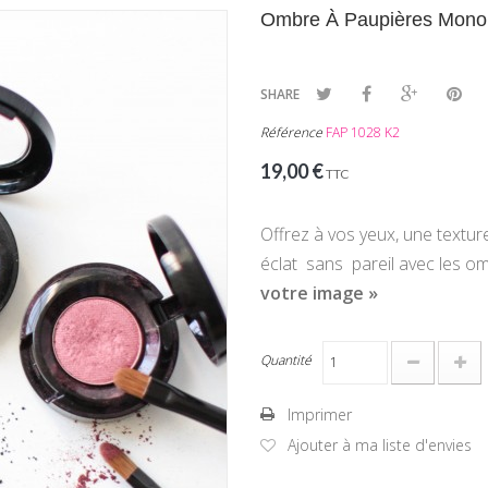
Ombre À Paupières Mono
SHARE
Référence
FAP 1028 K2
19,00 €
TTC
Offrez à vos yeux,
une
textur
éclat sans pareil avec les o
votre image »
Quantité
Imprimer
Ajouter à ma liste d'envies