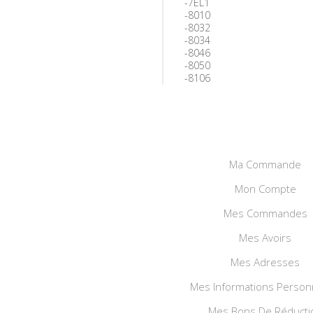
-
7EL1
-
8010
-
8032
-
8034
-
8046
-
8050
-
8106
Ma Commande
Mon Compte
Mes Commandes
Mes Avoirs
Mes Adresses
Mes Informations Person
Mes Bons De Réducti