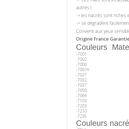
autres
.)
-> les nacrés sont riches 
-> se dégradent facilemen
Convient aux yeux sensib
Origine France Garantie
Couleurs Mate
-
7001
-
7002
-
7006
-
7007A
-
7027
-
7032
-
7037
-
7050
-
7064
-
7103
-
7203
-
7210
-
7235
Couleurs nacré