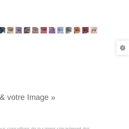
’& votre Image »
ous
conseillons de le ranger séparément des