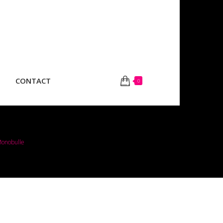
CONTACT
0
onobulle