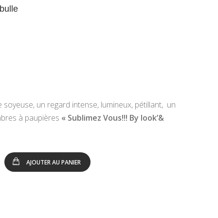
bulle
e soyeuse, un regard intense, lumineux, pétillant, un
mbres à paupières
« Sublimez Vous!!! By look’&
AJOUTER AU PANIER