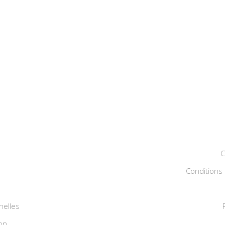
C
Conditions 
nelles
on