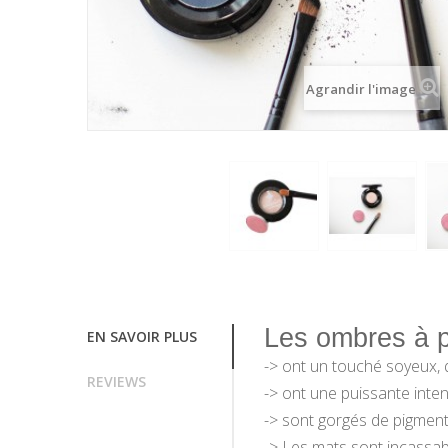
Agrandir l'image
Les ombres à p
EN SAVOIR PLUS
-> ont
un touché soyeux, q
REVIEWS
-> ont une puissante inte
-> sont gorgés de pigment
-> Les
mats sont incassa