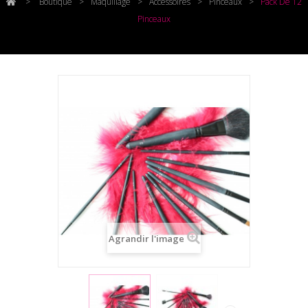
>
Boutique
>
Maquillage
>
Accessoires
>
Pinceaux
>
Pack De 12
Pinceaux
Agrandir l'image