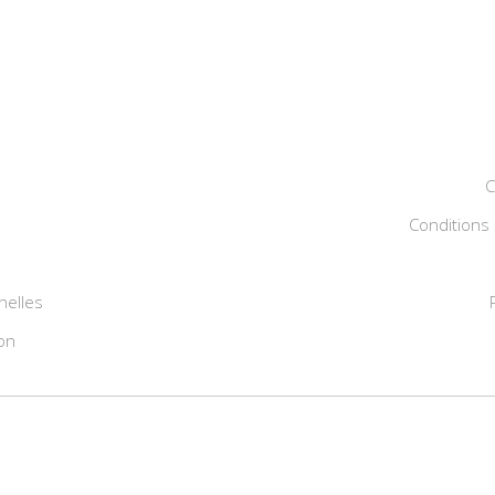
C
Conditions 
nelles
on