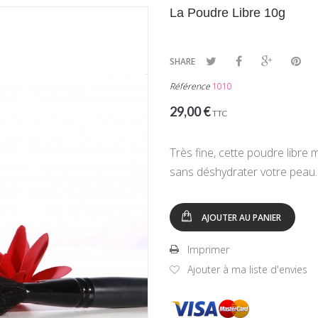
La Poudre Libre 10g
SHARE
Référence
1010
29,00 €
TTC
Très fine, cette poudre libre 
sans déshydrater votre peau.
AJOUTER AU PANIER
Imprimer
Ajouter à ma liste d'envies