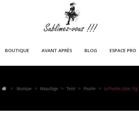
BOUTIQUE
AVANT APRÈS
BLOG
ESPACE PRO
>
Boutique
>
Maquillage
>
Teint
>
Poudre
>
La Poudre Libre 10g