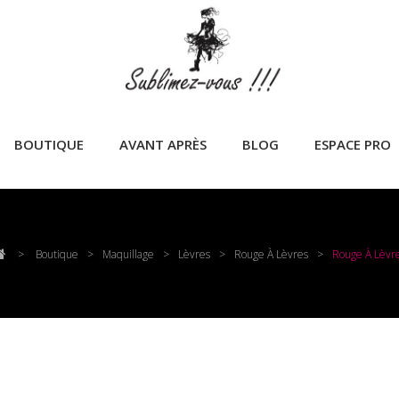
BOUTIQUE
AVANT APRÈS
BLOG
ESPACE PRO
>
Boutique
>
Maquillage
>
Lèvres
>
Rouge À Lèvres
>
Rouge À Lèvr