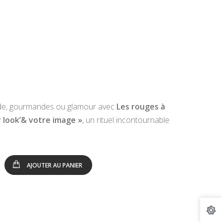
de, gourmandes ou glamour avec
Les rouges à
y look’& votre image »
, un rituel incontournable
AJOUTER AU PANIER